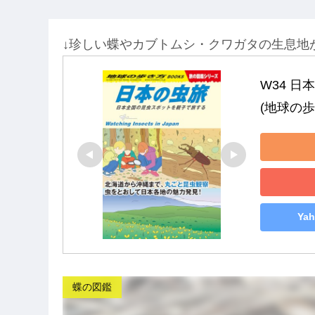
↓珍しい蝶やカブトムシ・クワガタの生息地
W34 日
(地球の歩
Ya
蝶の図鑑