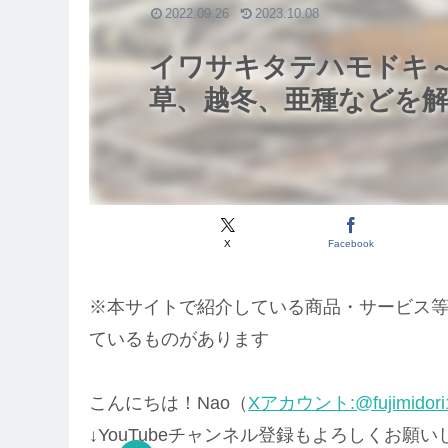
2022.09.26
2023.10.08
イワサキタテハモドキ
草、越冬、亜種などを
X
Facebook
※本サイトで紹介している商品・サービス
ているものがあります
こんにちは！Nao（
Xアカウント:@fujimidori
↓YouTubeチャンネル登録もよろしくお願い