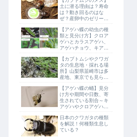
【カブトムシのメス】
土に潜る理由は？寿命
は？動き回るのはな
ぜ？産卵中のゼリーや
マットは？
【アゲハ蝶の幼虫の種
類と見分け方】クロア
ゲハとカラスアゲハ、
アゲハチョウ、キアゲ
ハの模様やツノの色の
【カブトムシやクワガ
違いを解説
タの生息地・採れる場
所】山梨県韮崎市は多
産地、東京でも見られ
る？
【アゲハ蝶の蛹】見分
け方や期間や日数、寄
生されている割合～キ
アゲハやクロアゲハと
の違い～
日本のクワガタの種類
を解説！何種類生息し
ている？