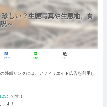
～珍しい？生態写真や生息地、食
解説～
はてブ
LINE
コピー
等の外部リンクには、アフィリエイト広告を利用し
123
）です！
します！