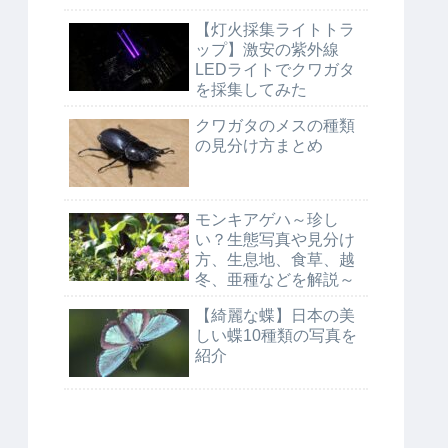
【灯火採集ライトトラ
ップ】激安の紫外線
LEDライトでクワガタ
を採集してみた
クワガタのメスの種類
の見分け方まとめ
モンキアゲハ～珍し
い？生態写真や見分け
方、生息地、食草、越
冬、亜種などを解説～
【綺麗な蝶】日本の美
しい蝶10種類の写真を
紹介