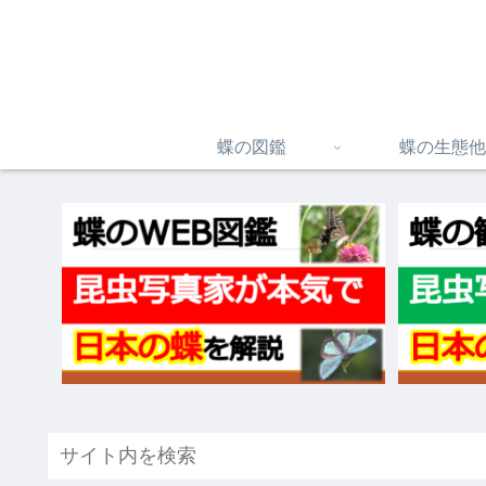
蝶の図鑑
蝶の生態他