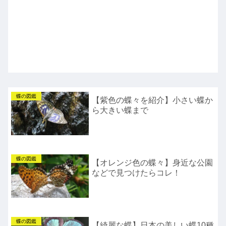
蝶の図鑑
【紫色の蝶々を紹介】小さい蝶か
ら大きい蝶まで
蝶の図鑑
【オレンジ色の蝶々】身近な公園
などで見つけたらコレ！
蝶の図鑑
【綺麗な蝶】日本の美しい蝶10種