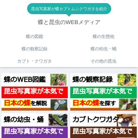
昆虫写真家が蝶カブトムシクワガタを紹介
蝶と昆虫のWEBメディア
蝶の図鑑
蝶の生態他
蝶の観察記録
蝶の幼虫・蛹
カブト・クワガタ
その他の昆虫